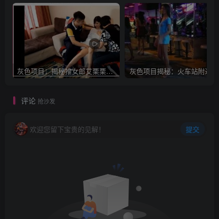
灰色项目：揭秘推女郎艾栗栗收费视频赚钱套路!
灰
评论
抢沙发
欢迎您留下宝贵的见解！
提交