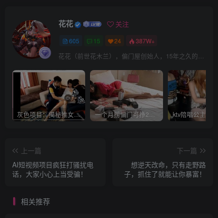
花花
关注
605
15
24
387W+
花花（前世花木兰），偏门屋创始人，15年之久的网上赚钱经验。
灰色项目：揭秘推女郎艾栗栗收费视频赚钱套路!
一个月捞偏门可挣20万是真的吗？
上一篇
下一篇
AI短视频项目疯狂打骚扰电
想逆天改命，只有走野路
话，大家小心上当受骗！
子，抓住了就能让你暴富！
相关推荐