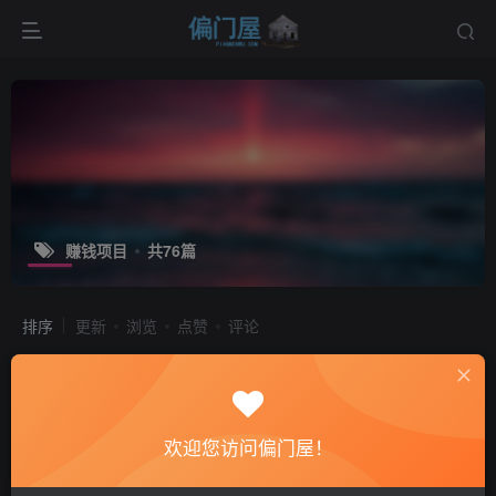
赚钱项目
共76篇
排序
更新
浏览
点赞
评论
php源码知识付费观看视频课程网站|教
程资料源码下载
会员专属
VIP会员
新手上路
最强大
欢迎您访问偏门屋！
4个月前
11