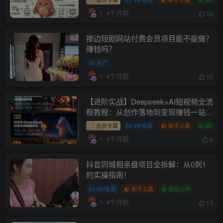
4个月前
10
擦边短剧网站付费会员项目能不能做？
赚钱吗？
灰产
4个月前
15
【进阶实战】Deepseek+AI短视频全流
程教程：从创作落地到变现赚钱一站式
指南
会员专属
VIP会员
新手上路
最强大
4个月前
6
抖音同城相亲盘项目全拆解：从0到1
的实操指南！
VIP会员
新手上路
最强大神
4个月前
13