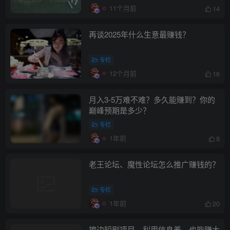
11个月前
14
再谈2025年什么生意最赚钱？
专栏
12个月前
16
月入3-5万难不难？多久能赚到？你的
巅峰预期是多少？
专栏
1年前
8
老王论坛、魔性论坛怎么推广赚钱的？
专栏
1年前
20
擦边短剧项目，利用信息差，也能赚大