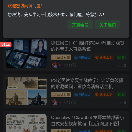
欢迎您访问偏门屋！
花花谈：2026年做什么赚钱？
想赚钱，先从学习一门技术开始，偏门屋，等您加入！
专栏
开通会员
关于我们
4个月前
15
抓住风口！0门槛打造24小时自动赚钱
51La
的抖音无人直播系统
会员专属
VIP会员
新手上路
最强大
4个月前
13
PS老照片修复实战教学：让泛黄破损
的珍藏瞬间，重焕高清鲜活生机
会员专属
VIP会员
新手上路
最强大
4个月前
6
Openclaw / Clawdbot 龙虾本地部署小
白式安装视频教程【百度网盘下载】
会员专属
VIP会员
新手上路
最强大