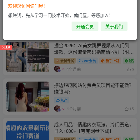
欢迎您访问偏门屋！
躺赚吸粉新风口！超酷美女短视频引流
项目，自带后台+变现闭环，新手也能
想赚钱，先从学习一门技术开始，偏门屋，等您加入！
轻松上手
会员专属
VIP会员
新手上路
最强大
开通会员
关于我们
4个月前
14
掘金2026：AI美女跳舞视频从入门到
51La
爆款，这份流量密码指南请收好（附百
组提示词+全流程教程）
会员专属
VIP会员
新手上路
最强大
4个月前
9
擦边短剧网站付费会员项目能不能做？
赚钱吗？
灰产
4个月前
15
成人用品：情趣内衣玩法，冷门赛道，
日入1000+【夸克网盘下载】
会员专属
VIP会员
新手上路
最强大