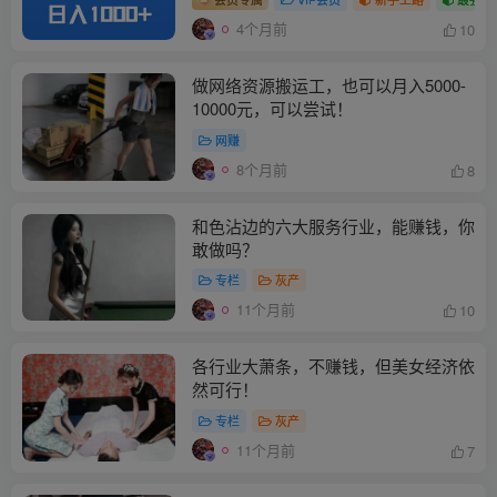
4个月前
10
做网络资源搬运工，也可以月入5000-
10000元，可以尝试！
网赚
8个月前
8
和色沾边的六大服务行业，能赚钱，你
敢做吗？
专栏
灰产
11个月前
10
各行业大萧条，不赚钱，但美女经济依
然可行！
专栏
灰产
11个月前
7