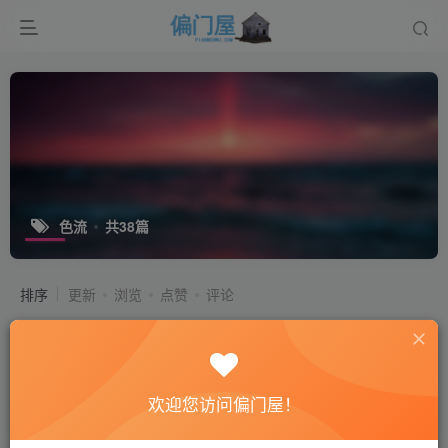
色流
共38篇
排序
更新
浏览
点赞
评论
擦边项目：AI角色扮演站，聊天软件
（自定义多角色+独立大模型），年入
50万不是梦！
会员专属
VIP会员
灰产
新手上路
欢迎您访问偏门屋！
3个月前
15