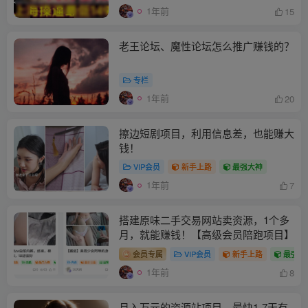
1年前
15
老王论坛、魔性论坛怎么推广赚钱的？
专栏
1年前
20
擦边短剧项目，利用信息差，也能赚大
钱！
VIP会员
新手上路
最强大神
1年前
7
搭建原味二手交易网站卖资源，1个多
月，就能赚钱！【高级会员陪跑项目】
会员专属
VIP会员
新手上路
最强大
1年前
8
月入万元的资源站项目，最快1-7天有