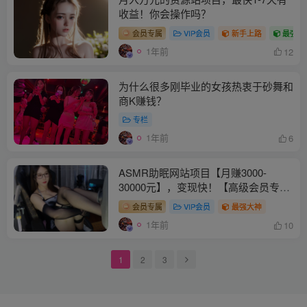
收益！你会操作吗？
会员专属
VIP会员
新手上路
最强大
1年前
12
为什么很多刚毕业的女孩热衷于砂舞和
商K赚钱？
专栏
1年前
6
ASMR助眠网站项目【月赚3000-
30000元】，变现快！【高级会员专
属】
会员专属
VIP会员
最强大神
1年前
10
1
2
3