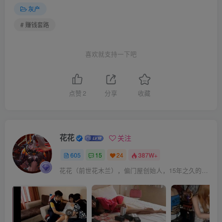
灰产
# 赚钱套路
喜欢就支持一下吧
点赞
2
分享
收藏
花花
关注
605
15
24
387W+
花花（前世花木兰），偏门屋创始人，15年之久的网上赚钱经验。