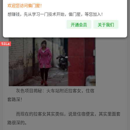
一个五品官员，经常去叫万花楼的地方，那里出产妓女的地
欢迎您访问偏门屋！
方。大家可以看《偏门秘籍》，点击查看，第07章 忙碌的
想赚钱，先从学习一门技术开始，偏门屋，等您加入！
一年，万事俱备，蓄力待发！里面就有简单的介绍。
开通会员
关于我们
51La
灰色项目揭秘：火车站附近拉客女，住宿
套路深！
而现在的拉客女其实类似，说是住宿便宜，其实里面套
路很深的。