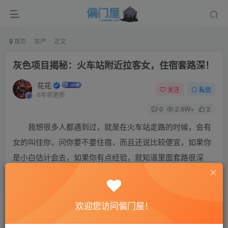
首页
灰产
正文
灰色项目揭秘：火车站附近拉客女，住宿套路深！
花花
关注
私信
6年前更新
0
2.6W+
2
我想很多人都遇到过，就是在火车站走路的时候，会有
女的叫住你，问你要不要住宿，而且还说比较便宜，如果你
是小白估计会去，如果你有点经验，就知道里面套路很深
了。下面，花花就揭秘这个灰色生意——拉客女住宿生意。
俗话说饭饱思淫欲，吃饱没事干，就想找点乐子，古代
欢迎您访问偏门屋！
也是这样的，花花在《偏门秘籍》书中也提到过，驴大哥，