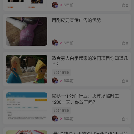
6年前
2
用削皮刀宣传广告的优势
6年前
0
适合穷人白手起家的冷门项目你知道几
个？
# 冷门行业
6年前
0
揭秘一个冷门行业：火葬场临时工
1200一天，你敢干吗？
# 冷门行业
6年前
1
“最”挣钱没人干的冷门行业 好好干月薪