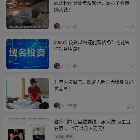
螺蛳粉闻臭师年薪50万，靠鼻子也能
赚大钱！
6年前
0
2020年投资域名还能赚钱吗？花花给
你指条明路！
6年前
0
开盲人按摩店，既能光明正大赚钱又能
做善事！
6年前
0
越冷门的项目越赚钱，原来做“明星签
名照”，也可以月入万元！
# 冷门行业