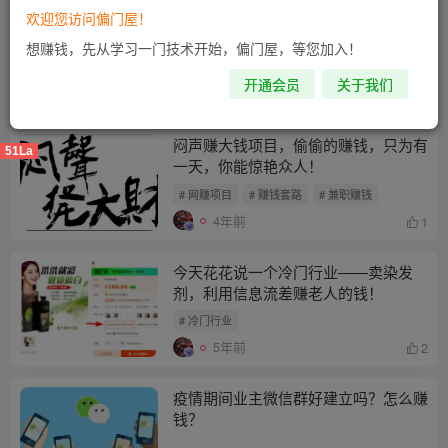
欢迎您访问偏门屋！
不成熟的一个项目——开一个农村私人
轰趴馆（赚钱+自用）
想赚钱，先从学习一门技术开始，偏门屋，等您加入！
开通会员
关于我们
2年前
7
闷声赚大钱项目，偷偷的赚钱，只为有
51La
一天，你能惊艳众人！
# 网赚项目
# 赚钱套路
# 兼职赚钱
4年前
1
今天花花说一个冷门行业——卖染发
剂，利用信息流差赚老人的钱！
# 冷门行业
5年前
2
疫情期间业主微信群好建立吗？怎么赚
钱？