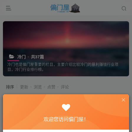
冷门
共37篇
冷门也是偏门屋重要的栏目，主要介绍比较冷门的暴利赚钱行业项
目，冷门行业排行榜。
排序
更新
浏览
点赞
评论
在农村，最赚钱的养殖行业，不累，你
做不做？
# 偏门项目
# 偏门生意
# 冷门行业
欢迎您访问偏门屋！
1年前
13