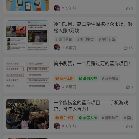
5年前
0
冷门项目，高二学生深挖小众市场，轻
松入账3万块!
# 偏门项目
# 偏门生意
# 冷门行业
6年前
15
简书刷赞，一个月赚过万的蓝海项目！
新手上路
最强大神
# 蓝海项目
6年前
8
一个能捞金的蓝海项目——手机游戏
馆，可年入百万！
新手上路
最强大神
# 暴利项目
# 偏门生
6年前
8