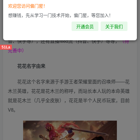
欢迎您访问偏门屋！
以前的网络营销方法，只有SEO和SEM，后来通过这两
想赚钱，先从学习一门技术开始，偏门屋，等您加入！
个营销方法，逐渐有了
图文信息流（代表：百度、360、搜
开通会员
关于我们
狗、神马、头条等）
，再后来有了短视频信息流（百度、抖
音、快手等），还有直播feed流（抖音、快手）等等，
（待
51La
完善中）
花花名字由来
花花这个名字来源于手游王者荣耀里面的召唤师——花
木兰英雄，花花是花木兰的称呼，而站长本人玩的本命英雄
就是花木兰（几乎全皮肤），花花是半个人民币玩家，目前
V8。