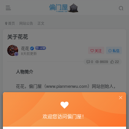
首页
网站公告
正文
关于花花
花花
关注
私信
8天前更新
0
8609
22
人物简介
花花，偏门屋（www.pianmenwu.com）网站创始人，
目前花花的职位：个人站长、网络工作室、公司网络运营主
管、企业营销顾问（线上+线下）、有声主播（有证书）、
投资者（线下+线上）等，
欢迎您访问偏门屋！
10多年实战经验，精通SEO和SEM等推广方法，