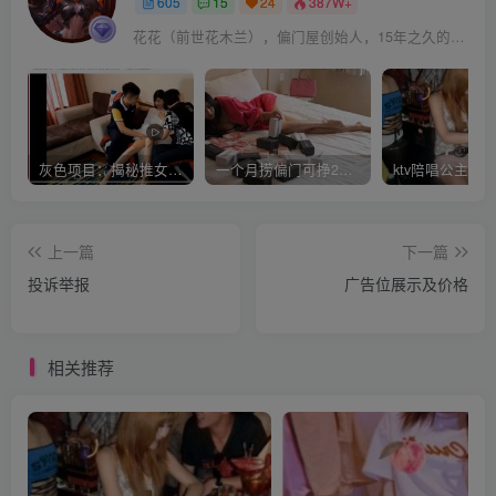
605
15
24
387W+
花花（前世花木兰），偏门屋创始人，15年之久的网上赚钱经验。
灰色项目：揭秘推女郎艾栗栗收费视频赚钱套路!
一个月捞偏门可挣20万是真的吗？
上一篇
下一篇
投诉举报
广告位展示及价格
相关推荐