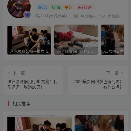
605
15
24
387W+
花花（前世花木兰），偏门屋创始人，15年之久的网上赚钱经验。
灰色项目：揭秘推女郎艾栗栗收费视频赚钱套路!
一个月捞偏门可挣20万是真的吗？
上一篇
下一篇
法律漏洞偏门行业 揭秘：代-
2020最新网络灰色偏门项目
孕妈妈一胎赚20万！
有什么呢？
相关推荐