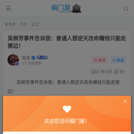
首页
专栏
正文
吴柳芳事件告诉我：普通人想逆天改命赚钱只能走
擦边！
花花
关注
私信
2个月前更新
0
121
15
吴柳芳事件告诉我：普通人想逆天改命赚钱只能走擦
边！
如今经济不景气，越不景气，什么最火呢？就是se情，
为什么这么说呢？听花花给你说道说道，大学生毕业，尤其
欢迎您访问偏门屋！
是女大学生，毕业以后做什么呢？正经的行业，比如：送外
卖？网约车？家教？你说对女生来说哪个安全呢？