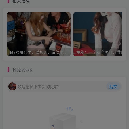
相关推荐
ktv陪唱公主，潜规则，有偿小费灰色收入，月入万元！
揭
评论
抢沙发
欢迎您留下宝贵的见解！
提交