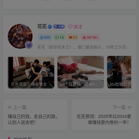
花花
关注
605
15
24
387W+
花花（前世花木兰），偏门屋创始人，15年之久的网上赚钱经验。
灰色项目：揭秘推女郎艾栗栗收费视频赚钱套路!
一个月捞偏门可挣20万是真的吗？
上一篇
下一篇
赚自己的钱，走自己的路，
花花预测：2025年比2024更
让别人说去吧！
难赚钱更内卷的一年！