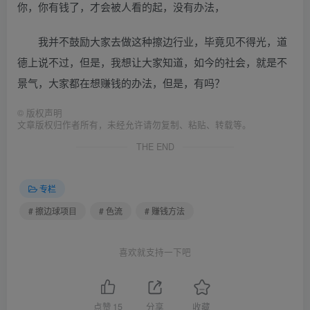
你，你有钱了，才会被人看的起，没有办法，
我并不鼓励大家去做这种擦边行业，毕竟见不得光，道
德上说不过，但是，我想让大家知道，如今的社会，就是不
景气，大家都在想赚钱的办法，但是，有吗？
©
版权声明
文章版权归作者所有，未经允许请勿复制、粘贴、转载等。
THE END
专栏
# 擦边球项目
# 色流
# 赚钱方法
喜欢就支持一下吧
点赞
15
分享
收藏