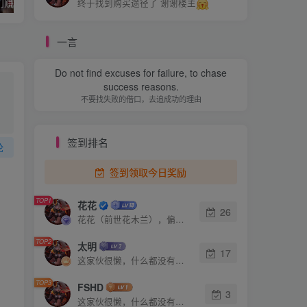
15个真实的偏门赚钱方法，快来了解一下
偏门项目：盲盒机项目一天躺赚上千，月入3万元！
解密：有胆量
终于找到购买途径了 谢谢楼主
一言
Do not find excuses for failure, to chase
success reasons.
不要找失败的借口，去追成功的理由
签到排名
论
签到领取今日奖励
TOP1
花花
26
花花（前世花木兰），偏门屋创始人，15年之久的网上赚钱经验。
TOP2
太明
17
这家伙很懒，什么都没有写...
TOP3
FSHD
3
这家伙很懒，什么都没有写...