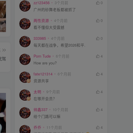
zz123456
3个月前
0
广州的砂舞老板都被抓了
两性资源
4个月前
0
看不懂但大受震撼
ktv陪唱公主，潜规则，有偿小费灰色收入，月入万元！
冷门行业：月薪过十万的恐怖职业
灰色项目揭秘：火车站附近拉客女，住宿套路深！
333985
4个月前
0
每天都在战争，希望2026和平.
篇
Porn Tude
6个月前
4
代驾
How are you?
fate121314
6个月前
4
资源共享
太明
9个月前
4
在哪开会员？
帅鑫337
10个月前
4
给个门路可以嘛
乔乔
11个月前
4