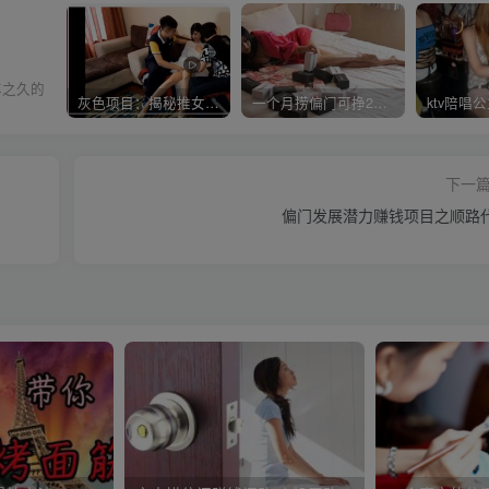
年之久的
灰色项目：揭秘推女郎艾栗栗收费视频赚钱套路!
一个月捞偏门可挣20万是真的吗？
下一
偏门发展潜力赚钱项目之顺路