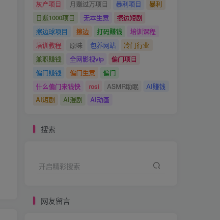
灰产项目
月赚过万项目
暴利项目
暴利
日赚1000项目
无本生意
擦边短剧
擦边球项目
擦边
打码赚钱
培训课程
培训教程
原味
包养网站
冷门行业
兼职赚钱
全网影视vip
偏门项目
偏门赚钱
偏门生意
偏门
什么偏门来钱快
rosi
ASMR助眠
AI赚钱
AI短剧
AI漫剧
AI动画
搜索
开启精彩搜索
网友留言