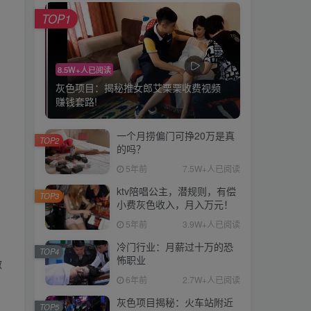
TOP1
8.5W+人已阅读
灰色项目：揭秘推女郎艾栗栗收费视频
赚钱套路!
一个月捞偏门可挣20万是真
TOP2
的吗？
5年前
7.5W+人已阅读
ktv陪唱公主，潜规则，有偿
TOP3
小费灰色收入，月入万元！
5年前
3.9W+人已阅读
冷门行业：月薪过十万的恐
TOP4
怖职业
微
6年前
2.7W+人已阅读
灰色项目揭秘：火车站附近
TOP5