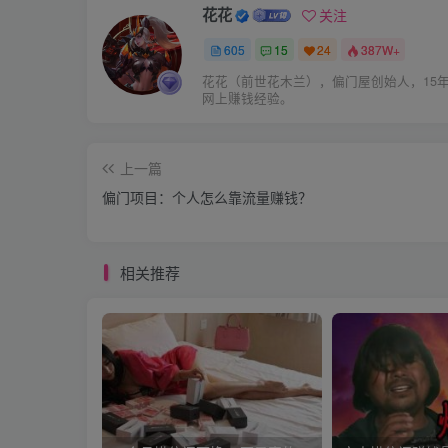
花花
关注
605
15
24
387W+
花花（前世花木兰），偏门屋创始人，15
网上赚钱经验。
上一篇
偏门项目：个人怎么靠流量赚钱？
相关推荐