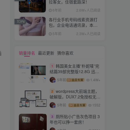
拉客女，住宿套路深！
6年前
2.6W+人已阅读
各行业手机号码线索资源打
TOP6
包，企业电话通讯录，本页
面只为做seo,不接相关的业
5年前
2.3W+人已阅读
务！！！各行业资源都有，
量大有优惠！
，
销量排名
最近更新
猜你喜欢
插
韩国美女主播”朴妮唛”完
1
结篇39部完整版12.8G 迅雷
种子打包下载
5年前
1.4W+
会员专属
wordpress大前端主题，
2
破解版，DUX7.2免授权无限
版wordpress主题（花花亲
5年前
1552
会员专属
自测试，可用）
厕所贴小广告灰色项目 3
3
年也可以挣一套房！