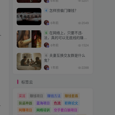
6年前
3201
怎样捞偏门赚钱？
4
6年前
2049
在网络上，只要不违-
5
个
法，真的可以无底线的赚钱
吗？
6年前
1524
夫妻互换交友群是什么
6
鬼？
1年前
2288
标签云
采耳
赚钱项目
赚钱方法
赚钱套路
装逼神器
蓝海项目
色流
职称论文
一
网赚项目
网络培训
空手套白狼项目