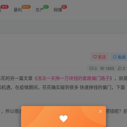
推荐
NEW
+1
99
门
暴利
灰产
网赚
关注
私信
0
1855
2
花花的另一篇文章《
违法一天挣一万块钱的套路偏门路子
》，就
机遇，在疫情期间，花花确实碰到很多 快速挣钱的偏门，下面
了，所以很多人就开始在抖音和快手上捞钱，具体什么捞钱呢？