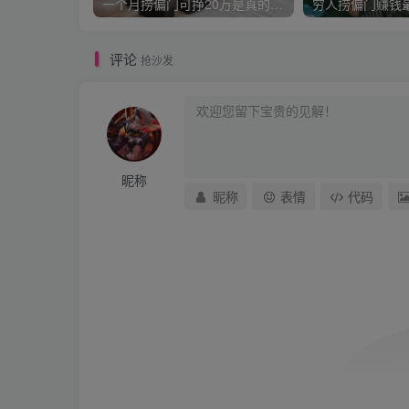
一个月捞偏门可挣20万是真的吗？
穷人捞偏门赚钱
评论
抢沙发
昵称
昵称
表情
代码