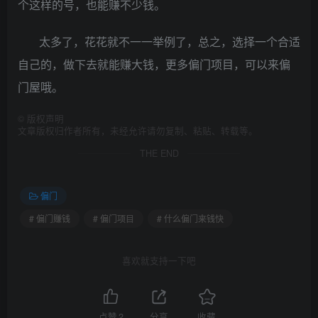
个这样的号，也能赚不少钱。
太多了，花花就不一一举例了，总之，选择一个合适
自己的，做下去就能赚大钱，更多偏门项目，可以来偏
门屋哦。
©
版权声明
文章版权归作者所有，未经允许请勿复制、粘贴、转载等。
THE END
偏门
# 偏门赚钱
# 偏门项目
# 什么偏门来钱快
喜欢就支持一下吧
点赞
2
分享
收藏