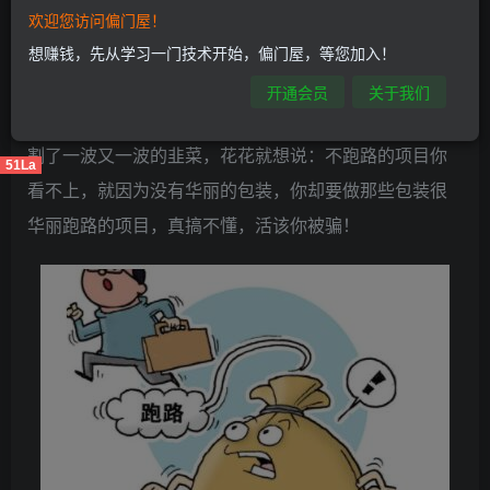
欢迎您访问偏门屋！
当然有了，只是你看不上罢了，花花现在做霸天影
想赚钱，先从学习一门技术开始，偏门屋，等您加入！
视，但是，并没有大力的去宣传，也没有华丽的包装，
开通会员
关于我们
所以，效果一般，但是，跑路的同行却包装的很到位，
割了一波又一波的韭菜，花花就想说：不跑路的项目你
51La
看不上，就因为没有华丽的包装，你却要做那些包装很
华丽跑路的项目，真搞不懂，活该你被骗！