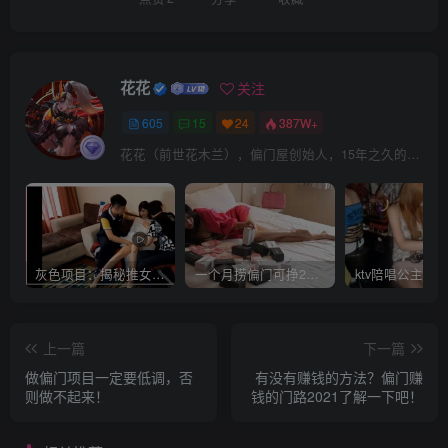
花花
关注
605
15
24
387W+
花花（前世花木兰），偏门屋创始人，15年之久的网上赚钱经验。
灰色项目：揭秘推女郎艾栗栗收费视频赚钱套路!
一个月捞偏门可挣20万是真的吗？
上一篇
下一篇
做偏门项目一定要低调，否
有没有赚钱的方法？偏门赚
则做不起来！
钱的门路2021了解一下吧！