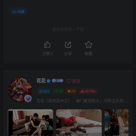
网赚
喜欢就支持一下吧
点赞
2
分享
收藏
花花
关注
605
15
24
387W+
花花（前世花木兰），偏门屋创始人，15年之久的网上赚钱经验。