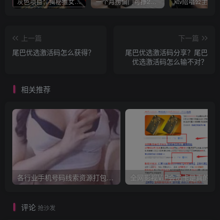
灰色项目：揭秘推女郎艾栗栗收费视频赚钱套路!
一个月捞偏门可挣20万是真的吗？
上一篇
下一篇
尾巴优选激活码怎么获得？
尾巴优选激活码分享？尾巴
优选激活码怎么输不对？
相关推荐
各行业手机号码线索资源打包，企业电话通讯录，本页面只为做seo,不接相关的业务！！！各行业资源都有，量大有优惠！
全网影视VIP会员卡是真的
评论
抢沙发