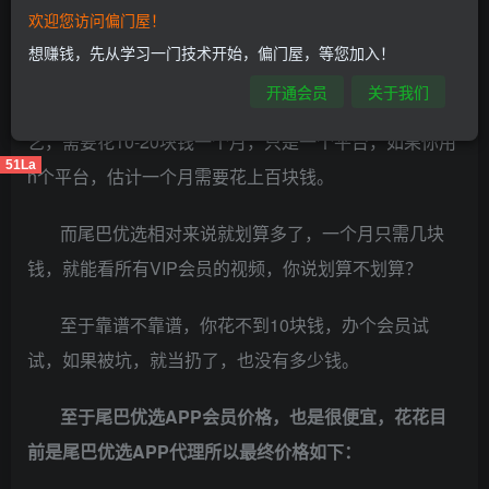
先说
尾巴优选靠谱吗
这个问题，靠谱不靠谱自己亲自
欢迎您访问偏门屋！
尝试不就行了。
想赚钱，先从学习一门技术开始，偏门屋，等您加入！
开通会员
关于我们
我们都知道随便办一个vip会员，比如：腾讯、爱奇
艺，需要花10-20块钱一个月，只是一个平台，如果你用
51La
n个平台，估计一个月需要花上百块钱。
而尾巴优选相对来说就划算多了，一个月只需几块
钱，就能看所有VIP会员的视频，你说划算不划算？
至于靠谱不靠谱，你花不到10块钱，办个会员试
试，如果被坑，就当扔了，也没有多少钱。
至于尾巴优选APP会员价格，也是很便宜，
花花目
前是尾巴优选APP代理所以最终价格如下：