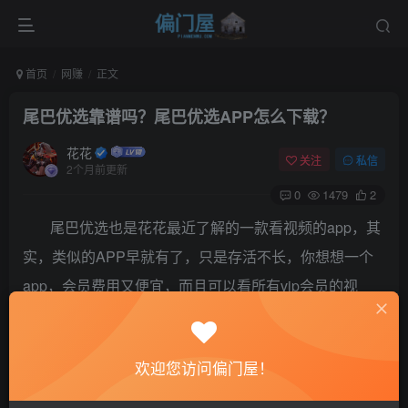
首页
网赚
正文
尾巴优选靠谱吗？尾巴优选APP怎么下载？
花花
关注
私信
2个月前更新
0
1479
2
尾巴优选也是花花最近了解的一款看视频的app，其
实，类似的APP早就有了，只是存活不长，你想想一个
app，会员费用又便宜，而且可以看所有vip会员的视
频，肯定属于灰色项目了，因为，版权问题啊，所有，
这样的APP一直生活在暗处，那么，
尾巴优选靠谱吗？
欢迎您访问偏门屋！
尾巴优选APP怎么下载？