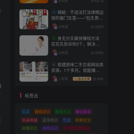
6年前
6276
会
揭秘：不违法打法律擦边
4
球的偏门生意——“包生男
女”项目
6年前
9350
身无分文最快赚钱方法
5
花花先告诉你2个，解决你
燃眉之急！
6年前
2896
搭建原味二手交易网站卖
6
资源，1个多月，就能赚
钱！【高级会员陪跑项目】
1年前
666
会员专属
咨
这
标签云
采耳
赚钱项目
赚钱方法
赚钱套路
装逼神器
蓝海项目
色流
职称论文
正
网赚项目
网络培训
空手套白狼项目