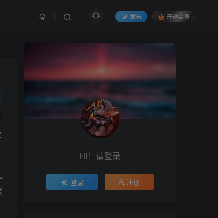
发布
开通会员
做
HI！请登录
几
登录
注册
度