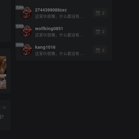
TOP4
2744399088zxc
2
这家伙很懒，什么都没有写...
TOP5
wolfking0851
2
这家伙很懒，什么都没有写...
TOP6
kang1016
2
这家伙很懒，什么都没有写...
ktv陪唱公主，潜规则，有偿小费灰色收入，月入万元！
冷门行业：月薪过十万的恐怖职业
灰色项目揭秘：火车站附近拉客女，住宿套路深！
篇
行！