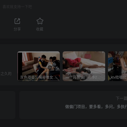
喜欢就支持一下吧
分享
收藏
年之久的
灰色项目：揭秘推女郎艾栗栗收费视频赚钱套路!
一个月捞偏门可挣20万是真的吗？
下一
做偏门项目，要多看，多问，多执