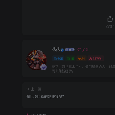
点赞
1
花花
关注
605
15
24
387W+
花花（前世花木兰），偏门屋创始人，15
网上赚钱经验。
上一篇
偏门项目真的能赚钱吗？