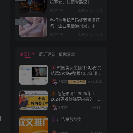
拉客女，住宿套路深！
6年前
2.6W+人已阅读
各行业手机号码线索资源打
TOP6
包，企业电话通讯录，本页
面只为做seo,不接相关的业
5年前
2.3W+人已阅读
务！！！各行业资源都有，
量大有优惠！
销量排名
最近更新
猜你喜欢
韩国美女主播”朴妮唛”完
1
结篇39部完整版12.8G 迅雷
种子打包下载
5年前
1.4W+
会员专属
花花预测：2025年比
2
2024更难赚钱更内卷的一
年！
1年前
114
时
广告投放服务
3