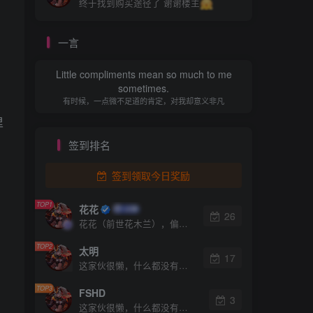
终于找到购买途径了 谢谢楼主
一言
Little compliments mean so much to me
sometimes.
有时候，一点微不足道的肯定，对我却意义非凡
里
签到排名
签到领取今日奖励
TOP1
花花
26
花花（前世花木兰），偏门屋创始人，15年之久的网上赚钱经验。
TOP2
太明
17
这家伙很懒，什么都没有写...
TOP3
FSHD
3
这家伙很懒，什么都没有写...