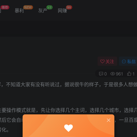
推荐
NEW
+1
99
门
暴利
灰产
网赚
关注
私信
0
961
1
屏，不知道大家有没有听说过，据说很牛的样子，于是很多人想
主要操作模式就是，先让你选择几个主词，选择几个城市，选择
然后它会自动生成几千，甚至上万个长尾关键词的页面，一旦百
转化。