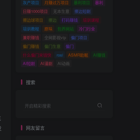
灰产项目
月赚过万项目
暴利项目
暴利
日赚1000项目
无本生意
擦边短剧
擦边球项目
擦边
打码赚钱
培训课程
培训教程
原味
包养网站
冷门行业
兼职赚钱
全网影视vip
偏门项目
偏门赚钱
偏门生意
偏门
什么偏门来钱快
rosi
ASMR助眠
AI赚钱
AI短剧
AI漫剧
AI动画
搜索
开启精彩搜索
花
网友留言
发