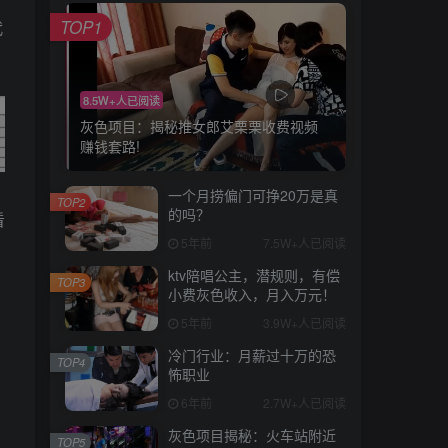
TOP1
代
8.5W+人已阅读
灰色项目：揭秘推女郎艾栗栗收费视频
赚钱套路!
一个月捞偏门可挣20万是真
TOP2
的吗？
看
5年前
7.5W+人已阅读
。
ktv陪唱公主，潜规则，有偿
TOP3
小费灰色收入，月入万元！
5年前
3.9W+人已阅读
冷门行业：月薪过十万的恐
TOP4
怖职业
6年前
2.7W+人已阅读
灰色项目揭秘：火车站附近
TOP5