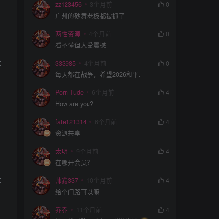
zz123456
3个月前
0
广州的砂舞老板都被抓了
两性资源
4个月前
0
看不懂但大受震撼
不
333985
4个月前
0
每天都在战争，希望2026和平.
Porn Tude
6个月前
4
How are you?
fate121314
6个月前
4
资源共享
太明
9个月前
4
在哪开会员？
不
帅鑫337
10个月前
4
给个门路可以嘛
乔乔
11个月前
4