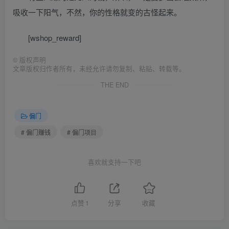
吸收一下阳气，不然，你的性格就变的古怪起来。
[wshop_reward]
©
版权声明
文章版权归作者所有，未经允许请勿复制、粘贴、转载等。
THE END
偏门
# 偏门赚钱
# 偏门项目
喜欢就支持一下吧
点赞
1
分享
收藏