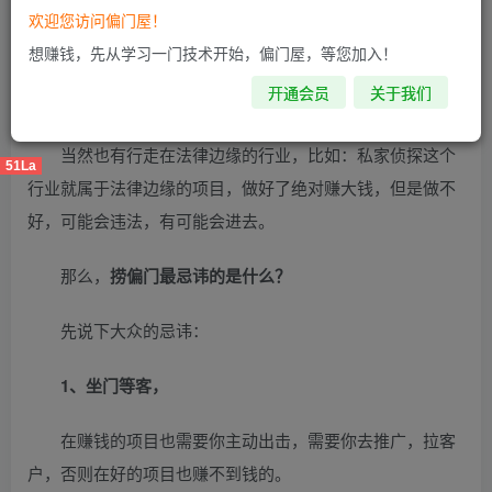
项目。花花给您举几个例子，比如：遗体美容师这个就是比
欢迎您访问偏门屋！
较偏门的行业，还有专业捞尸人，干的人也比较少，还有守
想赚钱，先从学习一门技术开始，偏门屋，等您加入！
灵人等等，这些行业，很少有人去干，但是，哪个行业都很
开通会员
关于我们
赚钱。所以，说捞偏门是做违法的事情，是不对的。
当然也有行走在法律边缘的行业，比如：私家侦探这个
51La
行业就属于法律边缘的项目，做好了绝对赚大钱，但是做不
好，可能会违法，有可能会进去。
那么，
捞偏门最忌讳的是什么？
先说下大众的忌讳：
1、坐门等客，
在赚钱的项目也需要你主动出击，需要你去推广，拉客
户，否则在好的项目也赚不到钱的。