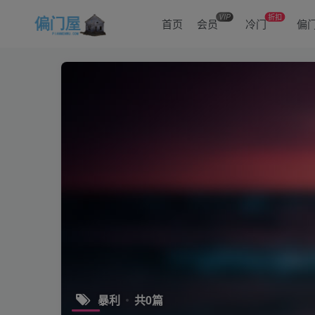
VIP
折扣
首页
会员
冷门
偏
暴利
共0篇