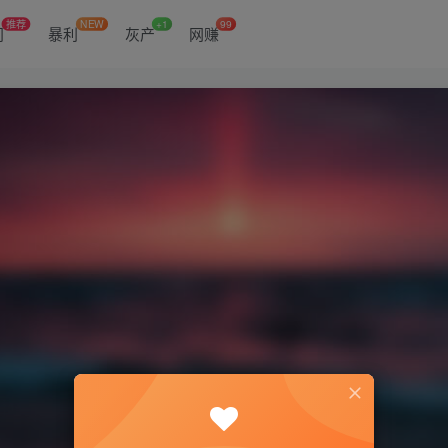
推荐
NEW
+1
99
门
暴利
灰产
网赚