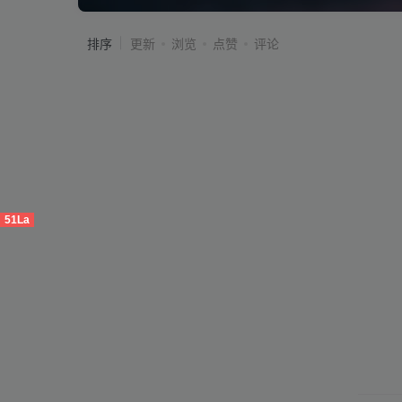
排序
更新
浏览
点赞
评论
51La