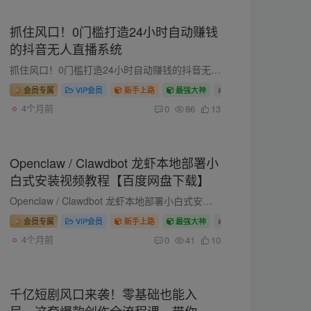
抓住风口！0门槛打造24小时自动赚钱
的抖音无人直播系统
抓住风口！0门槛打造24小时自动赚钱的抖音无人直播系统 抖音无人直播，无需真人出镜、无需熬夜盯播，通过技术手段实现「24小时自动直播带货」，精准收割平台流量红利！全套硬核教程+实操工具，...
会员专属
VIP会员
新手上路
最强大神
# 网赚项目
# 赚钱项目
4个月前
0
86
13
Openclaw / Clawdbot 龙虾本地部署小
白式安装视频教程【百度网盘下载】
Openclaw / Clawdbot 龙虾本地部署小白式安装视频教程【百度网盘下载】 Openclaw（圈内昵称“小龙虾”），是2026年初强势出圈的开源AI智能体执行引擎兼网关，也是当下备受追捧的本地AI执行中枢...
会员专属
VIP会员
新手上路
最强大神
# 网赚项目
# 赚钱项目
4个月前
0
41
10
千亿短剧风口来袭！零基础也能入