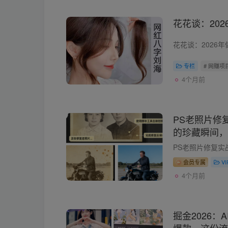
花花谈：20
专栏
# 网赚项
4个月前
PS老照片修
的珍藏瞬间，
会员专属
V
4个月前
掘金2026：