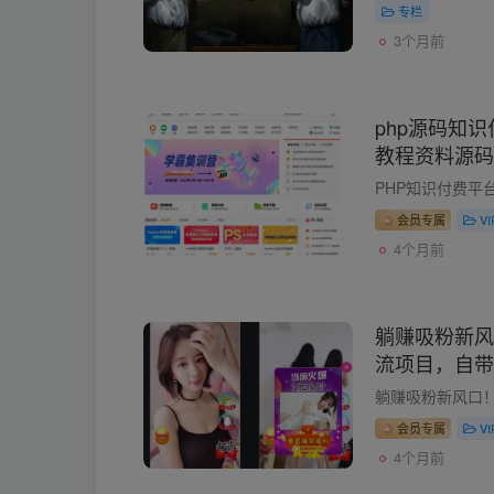
专栏
3个月前
php源码知
教程资料源码
会员专属
V
4个月前
躺赚吸粉新风
流项目，自带
能轻松上手
会员专属
V
4个月前