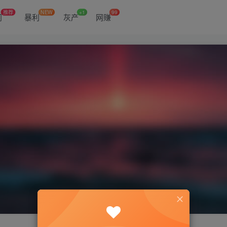
推荐
NEW
+1
99
门
暴利
灰产
网赚