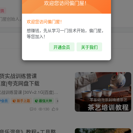
欢迎您访问偏门屋！
理员
门屋创始人，15年之久的网上赚钱经验。
欢迎您访问偏门屋！
想赚钱，先从学习一门技术开始，偏门屋，
等您加入！
开通会员
关于我们
播带货实战训练营课
G]百度|夸克网盘下载
TikTok直播带货实战训练营课 [30V+2.1G]百度|夸克网盘下载 TikTok直播带货实战训练营课,本课程系统讲解如何通过TikTok平台开展直播带货，从市场趋势、直播间搭建到选品、话术与复盘，帮助学员掌...
IP会员
新手上路
最强大神
# 网赚项目
# 兼职赚钱
# 培训课程
0
130
9
 《音乐混音》教程+工具整