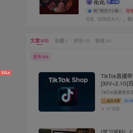
花花
偏门屋官方小编
管
花花（前世花木兰），偏
文章
605
收藏
1
评论
15
粉丝
24
发布
605
51La
TikTok直
[30V+2.1
会员专属
V
3个月前
[学习资料]