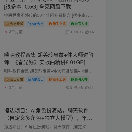
[很多本+0.5G] 夸克网盘下载
中医世家不外传的50个壮阳补肾秘方 [很多本+0.5G] 夸克网盘下载 传承数代的中医世家，藏有50个不外传的壮阳补肾秘方，皆源于古籍精髓与临床实践。秘方多以金匮肾气丸、五子衍宗丸等经典方剂为基...
会员专属
VIP会员
新手上路
最强大神
3个月前
0
96
14
唢呐教程合集 胡美玲启蒙+仲大师进阶
课+《春光好》实战曲精讲8.01GB[百
度盘]
唢呐教程合集 胡美玲启蒙+仲大师进阶课+《春光好》实战曲精讲8.01GB[百度盘] 有没有人喜欢唢呐？这个被称为乐器之王‌，唢呐风吹过了千年历史，以一种民间艺术形式深深植根在百姓心里，直至今日...
会员专属
VIP会员
新手上路
最强大神
3个月前
0
48
11
擦边项目：AI角色扮演站，聊天软件
（自定义多角色+独立大模型），年入
50万不是梦！
擦边项目：AI角色扮演站，聊天软件（自定义多角色+独立大模型），年入50万不是梦！ 人们都说AI的尽头肯定是搞“黄色”，花花也很赞同，但是单纯的搞色情肯定违法，所以，大家一定不要做，而打打...