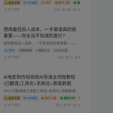
会员专属
VIP会员
灰产
新手上路
最强大神
# 灰产项目
#
3个月前
0
182
15
想用最低投入成本，一手渠道真的很
重要——你永远不知道的差价？
想用最低投入成本，一手渠道真的很重要——你永远不知道的差价？ 花花在小区住了近10年了，才知道小区外面打水比小区内打水便宜近3倍，你敢相信吗？通过花花自身的例子，也想到了做项目、做生意...
专栏
# 赚钱套路
# 赚钱方法
# 无本生意
4个月前
0
71
6
Ai电影制作短视频Ai导演全流程教程
(已翻译)工具化+系统化+原版数据
200+已翻译成汉语版工具化+系统化+原版数据，AI电影制作全流程 实战项目 智能策划、案例教学，智能调色、语音合成、脚本生成、角色建模、风格迁移、特效生成、技术前沿、快速迭代、创意激发。 A...
会员专属
VIP会员
新手上路
最强大神
# 网赚项目
# AI赚钱
4个月前
0
73
14