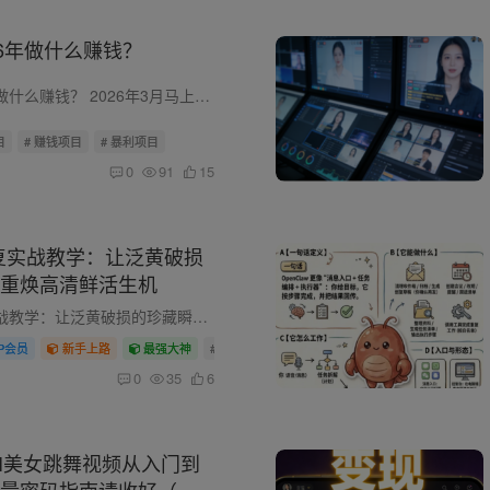
26年做什么赚钱？
花花谈：2026年做什么赚钱？ 2026年3月马上结束了，如果按照农历来说，刚进入二月，花花从过年回来，感觉赚钱很被动，无论是在线下还是线上，感觉大家赚钱都不易，也影响到了花花，直到这个月的...
目
# 赚钱项目
# 暴利项目
0
91
15
复实战教学：让泛黄破损
重焕高清鲜活生机
PS老照片修复实战教学：让泛黄破损的珍藏瞬间，重焕高清鲜活生机 家里压箱底的老照片，是不是早已变了模样？ 泛黄发暗、边角破损、划痕遍布、人物模糊，甚至原本黑白的画面，连亲人的眉眼都变得...
IP会员
新手上路
最强大神
# 偏门赚钱
# 网赚项目
# 赚钱项目
0
35
6
AI美女跳舞视频从入门到