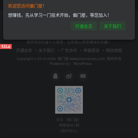
欢迎您访问偏门屋！
想赚钱，先从学习一门技术开始，偏门屋，等您加入！
开通会员
关于我们
偏门屋- 一个分享捞偏门赚快钱项目的小屋，提供冷
门、偏门、暴利、灰产、网赚…上千种副业项目，同时
提供项目实操个人感悟，让你安心享受赚钱的乐趣！
51La
开通会员
关于我们
广告合作
举报投诉
网站地图
Copyright © 2019-2026·
偏门屋
·
www.pianmenwu.com
· 版权所有
┊Powered by：WordPress
花花（偏门屋）
博客粉丝1群
（限时加入）